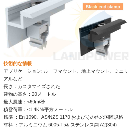
技術的な情報
アプリケーション: ルーフマウント、地上マウント、ミニリ
アルなど
長さ
：
カスタマイズされた
建物の高さ
：
20メートル
最大風速
：
<60m/秒
積雪荷重
：
<1.4KN/平方メートル
標準
：
En 1090、AS/NZS 1170 およびその他の国際規格
材料
：
アルミニウム 6005-T5& ステンレス鋼 A2(304)