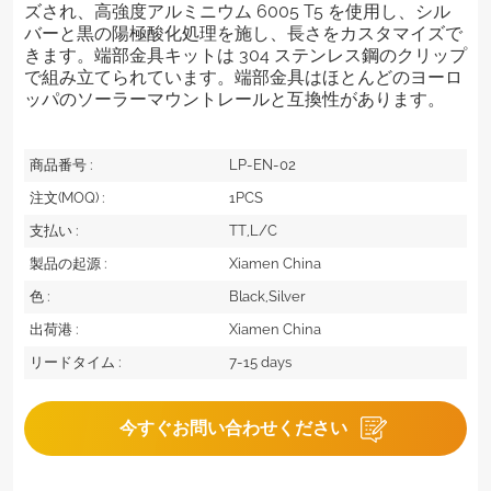
高強度アルミニウム 6005 T5 を使用し、シル
ズされ、
バーと黒の陽極酸化処理を施し、長さをカスタマイズで
きます。端部金具キットは 304 ステンレス鋼のクリップ
で組み立てられています。端部金具はほとんどのヨーロ
ッパのソーラーマウントレールと互換性があります。
商品番号 :
LP-EN-02
注文(MOQ) :
1PCS
支払い :
TT,L/C
製品の起源 :
Xiamen China
色 :
Black,Silver
出荷港 :
Xiamen China
リードタイム :
7-15 days
今すぐお問い合わせください