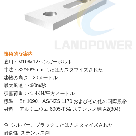
技術的な案内
適用：M10/M12ハンガーボルト
：
寸法
82*30*5mm またはカスタマイズされた
：
建物の高さ
20メートル
：
最大風速
<60m/秒
：
積雪荷重
<1.4KN/平方メートル
：
標準
En 1090、AS/NZS 1170 およびその他の国際規格
：
材料
アルミニウム 6005-T5& ステンレス鋼 A2(304)
色: シルバー、ブラックまたはカスタマイズされた
耐食性: ステンレス鋼