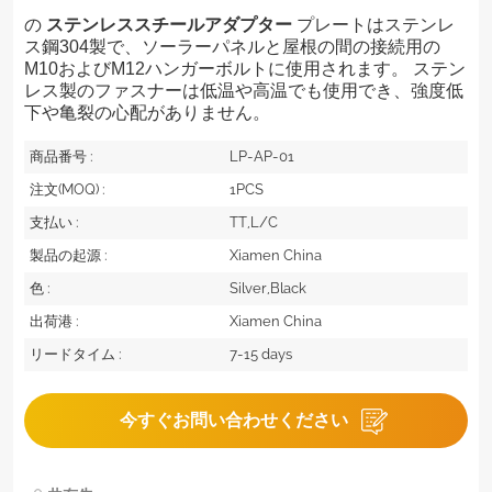
の
ステンレススチールアダプター
プレートはステンレ
ス鋼304製で、ソーラーパネルと屋根の間の接続用の
M10およびM12ハンガーボルトに使用されます。
ステン
レス製のファスナーは低温や高温でも使用でき、強度低
下や亀裂の心配がありません。
商品番号 :
LP-AP-01
注文(MOQ) :
1PCS
支払い :
TT,L/C
製品の起源 :
Xiamen China
色 :
Silver,Black
出荷港 :
Xiamen China
リードタイム :
7-15 days
今すぐお問い合わせください