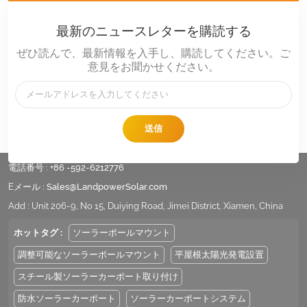
最新のニュースレターを購読する
ぜひ読んで、最新情報を入手し、購読してください。ご
意見をお聞かせください。
送信
電話番号 :
+86 -592-6212776
Eメール :
Sales@LandpowerSolar.com
Add : Unit 206-9, No 15, Duiying Road, Jimei District, Xiamen, China
ホットタグ :
ソーラーポールマウント
調整可能なソーラーポールマウント
平屋根太陽光発電設置
スチール製ソーラーカーポート取り付け
防水ソーラーカーポート
ソーラーカーポートシステム