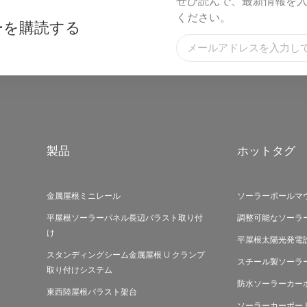
ぜひ読んで、最新情報を
ください。
ーを購読する
製品
ホットタグ
金属屋根ミニレール
ソーラーポールマ
平屋根ソーラーパネル長辺バラスト取り付
調整可能なソーラ
け
平屋根太陽光発電
スタンディングシーム金属屋根 U クランプ
スチール製ソーラ
取り付けシステム
防水ソーラーカー
東西陸屋根バラスト架台
ソーラーカーポー