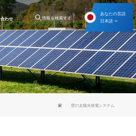
あなたの言語
い合わせ
日本語
スチール製カーポート取り付け構造
/
家
壁の太陽光発電システム