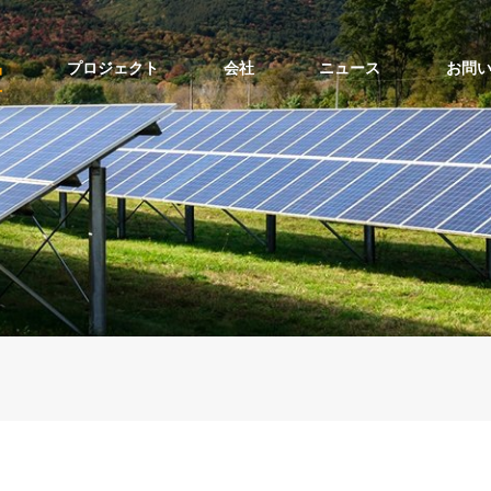
品
プロジェクト
会社
ニュース
お問
ソーラーポールマウントの上部
ソーラーポールマウントの側面
バルコニーソーラーマウントキット