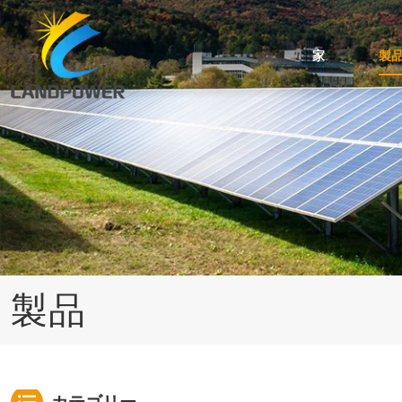
家
製
台形・波屋根用ミニレール取付
スタンディングシーム屋根の取り付け
角度調整可能な傾斜屋根取り付け
ケーブルおよびアースクリップのアクセサリ
瓦屋根用太陽光発電架台システム
アスファルトシングル屋根のソーラーマウント
製品