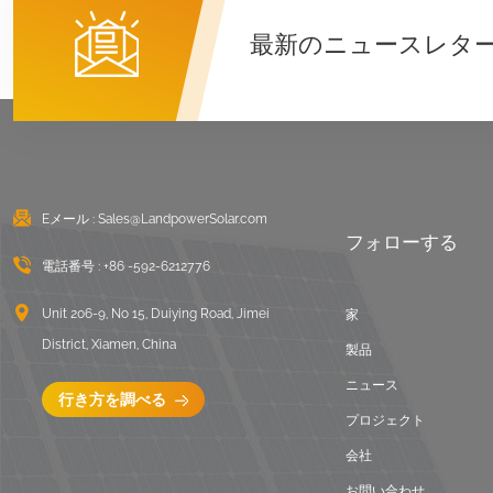
詳細を見る
最新のニュースレタ
東西陸屋根バラスト架
台
詳細を見る
Eメール :
Sales@LandpowerSolar.com
波形屋根ロングレール
フォローする
取り付けシステム
電話番号 :
+86 -592-6212776
詳細を見る
Unit 206-9, No 15, Duiying Road, Jimei
家
District, Xiamen, China
バラスト陸屋根取付架
製品
台
ニュース
行き方を調べる
詳細を見る
プロジェクト
会社
ユニバーサルフラット
お問い合わせ