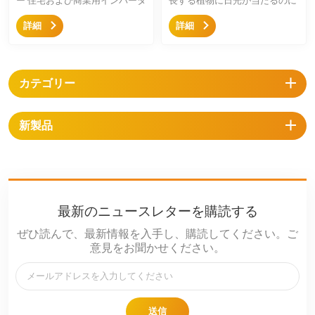
ー 住宅および商業用インバータ
長する植物に日光が当たるのに
ーを保持するための設計です。
十分なスペースを確保し、機械
詳細
詳細
インバーターを保護します。屋
や動物が移動するのに十分な高
根の設置と地上設置の両方で、
さを確保することで、農業や太
片側、二重の側面などのために
陽光発電所にとってより良い設
インバーターのホルダーを設計
置ソリューションとなります。
カテゴリー
します
新製品
最新のニュースレターを購読する
ぜひ読んで、最新情報を入手し、購読してください。ご
意見をお聞かせください。
送信