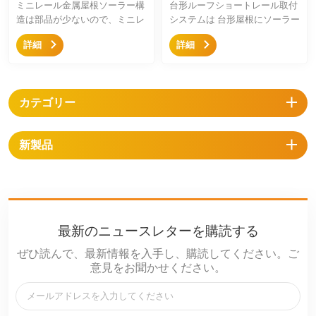
ミニレール金属屋根ソーラー構
台形ルーフショートレール取付
造は部品が少ないので、ミニレ
システムは 台形屋根にソーラー
ール、中間固定金具と端部固定
パネルを配置するための迅速な
詳細
詳細
金具だけで、取付に非常便利、
取り付けソリューションです。
大幅に施工時間が削減できま
ショートレール、中間固定金
す。それに、コスト的に、大幅
具、端部固定金具のみで、非常
に節約できます。
に簡単に設置できます。
カテゴリー
新製品
最新のニュースレターを購読する
ぜひ読んで、最新情報を入手し、購読してください。ご
意見をお聞かせください。