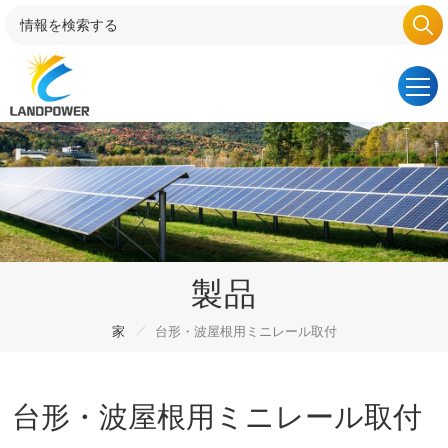
製品
/
家
台形・波屋根用ミニレール取付
台形・波屋根用ミニレール取付