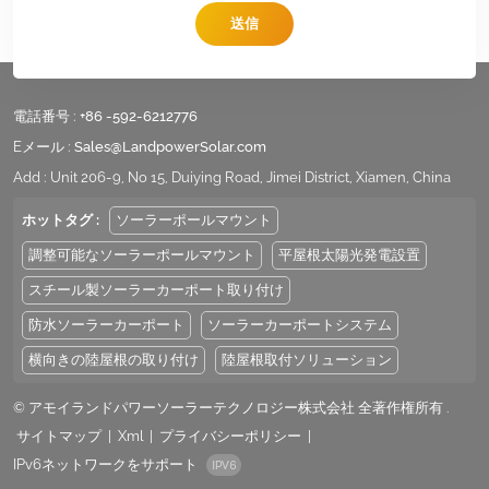
送信
電話番号 :
+86 -592-6212776
Eメール :
Sales@LandpowerSolar.com
Add : Unit 206-9, No 15, Duiying Road, Jimei District, Xiamen, China
ホットタグ :
ソーラーポールマウント
調整可能なソーラーポールマウント
平屋根太陽光発電設置
スチール製ソーラーカーポート取り付け
防水ソーラーカーポート
ソーラーカーポートシステム
横向きの陸屋根の取り付け
陸屋根取付ソリューション
© アモイランドパワーソーラーテクノロジー株式会社 全著作権所有 .
サイトマップ
|
Xml
|
プライバシーポリシー
|
IPv6ネットワークをサポート