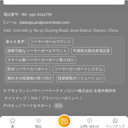
電話番号 :
+86 -592-6212776
Eメール :
Sales@LandpowerSolar.com
Add : Unit 206-9, No 15, Duiying Road, Jimei District, Xiamen, China
ホットタグ :
ソーラーポールマウント
調整可能なソーラーポールマウント
平屋根太陽光発電設置
スチール製ソーラーカーポート取り付け
防水ソーラーカーポート
ソーラーカーポートシステム
横向きの陸屋根の取り付け
陸屋根取付ソリューション
© アモイランドパワーソーラーテクノロジー株式会社 全著作権所有 .
サイトマップ
|
Xml
|
プライバシーポリシー
|
IPv6ネットワークをサポート
家
製品
お問い合わせ
ワッツアップ