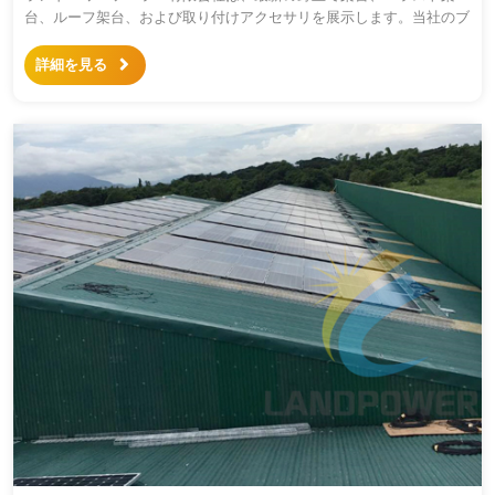
台、ルーフ架台、および取り付けアクセサリを展示します。当社のブ
ースへようこそご来場下さい。この機会にお客様と直接会って、プロ
ジェクトの実装ソリューションについて話し合います。 展示会情報
詳細を見る
は下記の通りです。 出展者 : アモイランド...