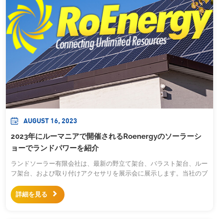
AUGUST 16, 2023
2023年にルーマニアで開催されるRoenergyのソーラーシ
ョーでランドパワーを紹介
ランドソーラー有限会社は、最新の野立て架台、バラスト架台、ルー
フ架台、および取り付けアクセサリを展示会に展示します。当社のブ
ースへようこそご来場下さい。この機会にお客様と直接会って、プロ
ジェクトの実装ソリューションについて話し合います。 Roenergy
詳細を見る
はルーマニア最大の再生可能エネルギー見本市です&...