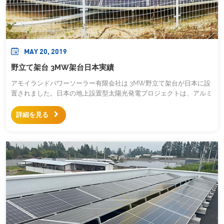
MAY 20, 2019
野立て架台 3MW架台日本実績
アモイランドパワーソーラー有限会社は 3MW野立て架台が日本に設
置されました。日本の地上設置型太陽光発電プロジェクトは、アルミ
ニウム野立て架台構造、基礎としてスクリュー杭を使用した設置シス
テムを使用して完成し、地面への接続が簡単で、設置が早く、プロジ
詳細を見る
ェクトのコストを大幅に節約できます。