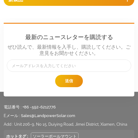
最新のニュースレターを購読する
ぜひ読んで、最新情報を入手し、購読してください。ご
意見をお聞かせください。
送信
電話番号 :
+86 -592-6212776
Eメール :
Sales@LandpowerSolar.com
Add : Unit 206-9, No 15, Duiying Road, Jimei District, Xiamen, China
ホットタグ :
ソーラーポールマウント