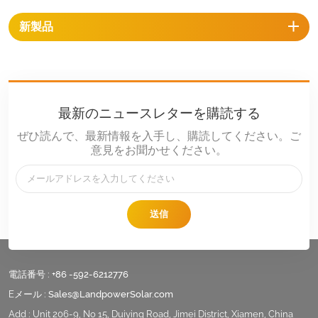
ロッパのソーラーマウントレー
新製品
ルと互換性があります。
最新のニュースレターを購読する
ぜひ読んで、最新情報を入手し、購読してください。ご
意見をお聞かせください。
送信
電話番号 :
+86 -592-6212776
Eメール :
Sales@LandpowerSolar.com
Add : Unit 206-9, No 15, Duiying Road, Jimei District, Xiamen, China