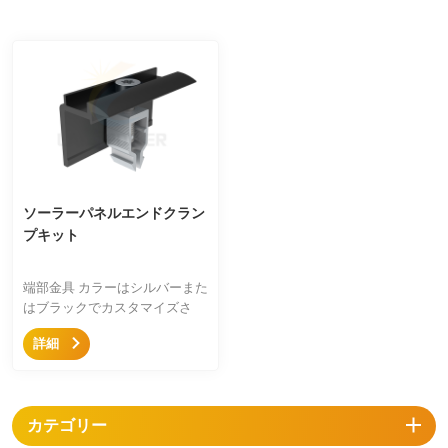
ソーラーパネルエンドクラン
プキット
端部金具 カラーはシルバーまた
はブラックでカスタマイズさ
れ、高強度アルミニウム 6005
詳細
T5 を使用し、シルバーと黒の
陽極酸化処理を施し、長さをカ
スタマイズできます。端部金具
キットは 304 ステンレス鋼のク
カテゴリー
リップで組み立てられていま
す。端部金具はほとんどのヨー