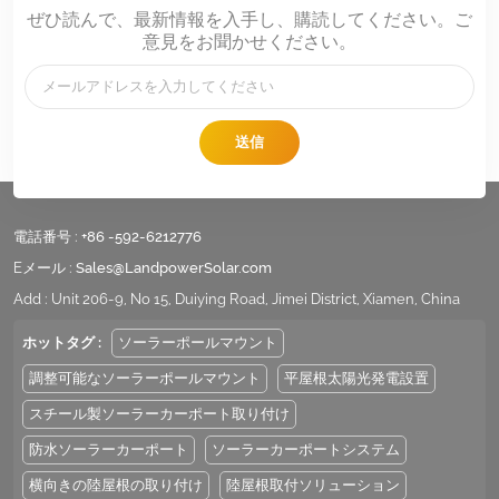
ぜひ読んで、最新情報を入手し、購読してください。ご
意見をお聞かせください。
送信
電話番号 :
+86 -592-6212776
Eメール :
Sales@LandpowerSolar.com
Add : Unit 206-9, No 15, Duiying Road, Jimei District, Xiamen, China
ホットタグ :
ソーラーポールマウント
調整可能なソーラーポールマウント
平屋根太陽光発電設置
スチール製ソーラーカーポート取り付け
防水ソーラーカーポート
ソーラーカーポートシステム
横向きの陸屋根の取り付け
陸屋根取付ソリューション