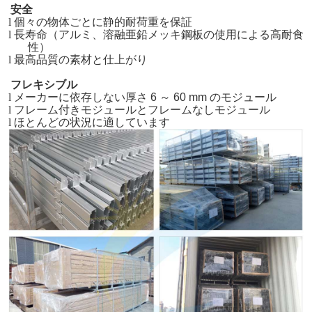
安全
l
個々の物体ごとに静的耐荷重を保証
l
長寿命（アルミ、溶融亜鉛メッキ鋼板の使用による高耐食
性）
l
最高品質の素材と仕上がり
フレキシブル
l
メーカーに依存しない厚さ 6 ～ 60 mm のモジュール
l
フレーム付きモジュールとフレームなしモジュール
l
ほとんどの状況に適しています