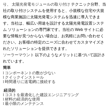
り、
太陽光発電モジュールの取り付け
テクニック分野、当
社の取り付けシステムを使用すると、小規模な住宅や大規
模な商業施設に太陽光発電システムを迅速に導入できま
す。当社は、幅広い用途を設計する太陽光発電設置システ
ム ソリューションの専門家です。当社の Web サイトに必
要な情報が見つからない場合は、お気軽にお問い合わせく
ださい。お客様の特定のニーズに合わせてカスタマイズさ
れたソリューションを提供できます。
ソーラーマウント
以下のようなメリットに基づいて設計さ
れています。
簡単
l
コンポーネントの数が少ない
l
クイックインストール
l
時間通りに送電網に接続する
経済的
l
コストを最適化した建設エンジニアリング
l
材料の経済的な使用
l
最小限のメンテナンス