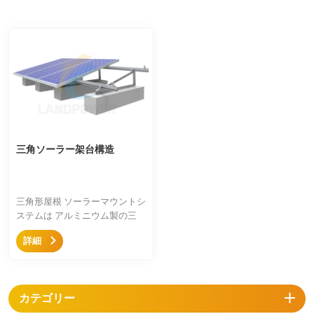
三角ソーラー架台構造
三角形屋根 ソーラーマウントシ
ステムは アルミニウム製の三
脚、中間固定金具、端部固定金
詳細
具、レールを備えたシンプルな
取り付けシステムで、陸屋根お
よび台形屋根に使用され、屋根
の理想的な角度を傾けることが
カテゴリー
でき、価格競争力があります。