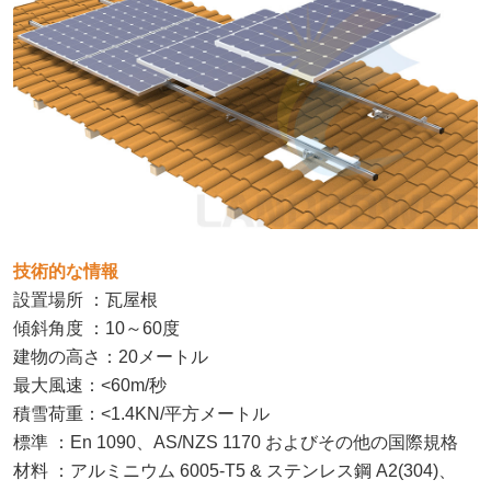
技術的な情報
：
設置場所
瓦屋根
：
傾斜角度
10～60度
：
建物の高さ
20メートル
：
最大風速
<60m/秒
：
積雪荷重
<1.4KN/平方メートル
：
標準
En 1090、AS/NZS 1170 およびその他の国際規格
：
材料
アルミニウム 6005-T5 & ステンレス鋼 A2(304)、