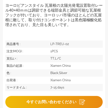
ヨーロピアンスタイル
瓦屋根の太陽光発電設置取付レー
ル40×40ｍｍは調節できる端部金具と調節可能な
瓦屋根
フックが付いており、ヨーロッパ市場のほとんどの
瓦屋
根に敵して、
取り付けコンポーネントは黒色陽極酸化処
理されており、見た目も美しいです。
商品番号 :
LP-TREU-02
注文(MOQ) :
1PCS
支払い :
TT,L/C
製品の起源 :
Xiamen China
色 :
Black,Silver
出荷港 :
Xiamen China
リードタイム :
7-15 days
今すぐお問い合わせください