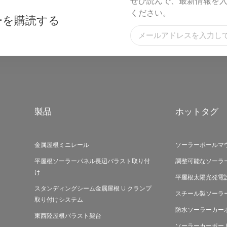
ぜひ読んで、最新情報を
ください。
ーを購読する
製品
ホットタグ
金属屋根ミニレール
ソーラーポールマ
平屋根ソーラーパネル長辺バラスト取り付
調整可能なソーラ
け
平屋根太陽光発電
スタンディングシーム金属屋根 U クランプ
スチール製ソーラ
取り付けシステム
防水ソーラーカー
東西陸屋根バラスト架台
ソーラーカーポー