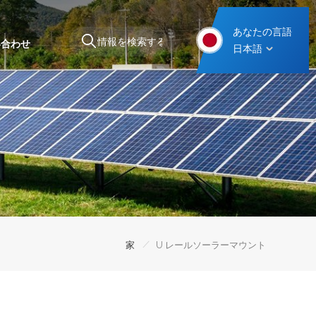
あなたの言語
い合わせ
日本語
スチール製カーポート取り付け構造
/
家
U レールソーラーマウント