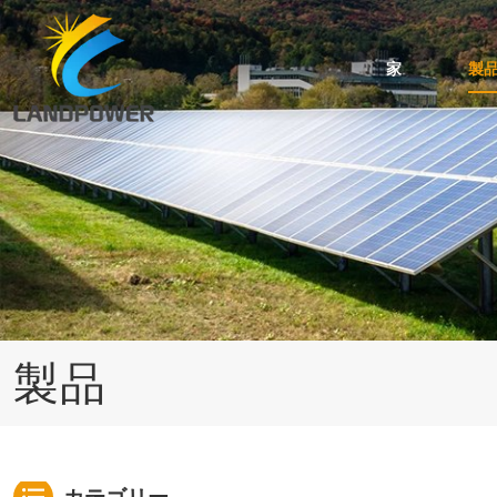
家
製
台形・波屋根用ミニレール取付
スタンディングシーム屋根の取り付け
角度調整可能な傾斜屋根取り付け
ケーブルおよびアースクリップのアクセサリ
瓦屋根用太陽光発電架台システム
アスファルトシングル屋根のソーラーマウント
製品