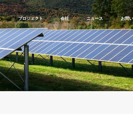
品
プロジェクト
会社
ニュース
お問
ソーラーポールマウントの上部
ソーラーポールマウントの側面
バルコニーソーラーマウントキット