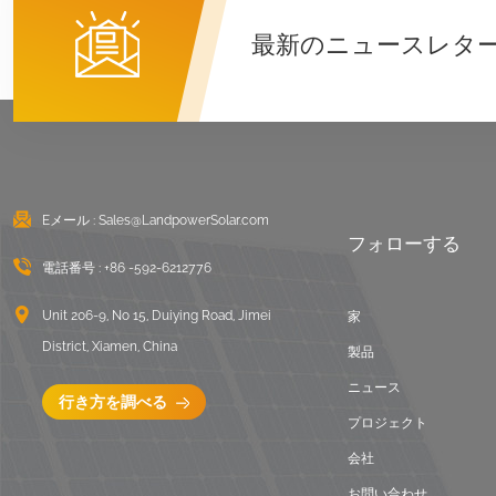
詳細を見る
最新のニュースレタ
東西陸屋根バラスト架
台
詳細を見る
Eメール :
Sales@LandpowerSolar.com
波形屋根ロングレール
フォローする
取り付けシステム
電話番号 :
+86 -592-6212776
詳細を見る
Unit 206-9, No 15, Duiying Road, Jimei
家
District, Xiamen, China
バラスト陸屋根取付架
製品
台
ニュース
行き方を調べる
詳細を見る
プロジェクト
会社
ユニバーサルフラット
お問い合わせ