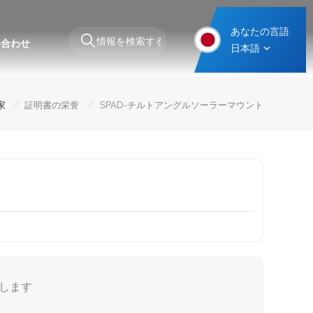
あなたの言語
い合わせ
日本語
スチール製カーポート取り付け構造
/
/
家
証明書の栄誉
SPAD-チルトアングルソーラーマウント
参加します