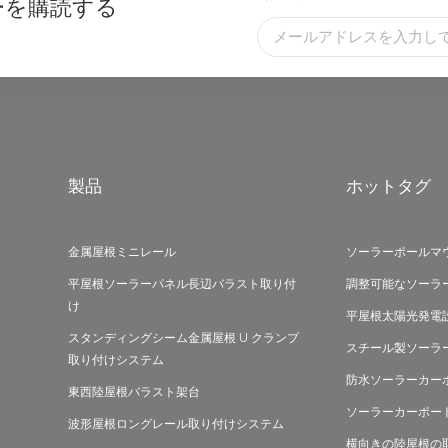
ーを購読する
製品
ホットタグ
金属屋根ミニレール
ソーラーポールマ
平屋根ソーラーパネル長辺バラスト取り付
調整可能なソーラ
け
平屋根太陽光発電
スタンディングシーム金属屋根 U クランプ
スチール製ソーラ
取り付けシステム
防水ソーラーカー
東西陸屋根バラスト架台
ソーラーカーポー
波形屋根ロングレール取り付けシステム
横向きの陸屋根の