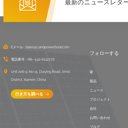
最新のニュースレタ
詳細を見る
ユニバーサルフラット
ルーフソーラーマウン
ト
詳細を見る
Eメール :
Sales@LandpowerSolar.com
フォローする
電話番号 :
+86 -592-6212776
調整可能な屋根フック
瓦屋根ソーラーマウン
Unit 206-9, No 15, Duiying Road, Jimei
家
ト
District, Xiamen, China
製品
詳細を見る
ニュース
行き方を調べる
プロジェクト
会社
お問い合わせ
ブログ