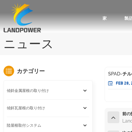
家
製
台形・波屋根用ミニレール取付
スタンディングシーム屋根の取り付け
角度調整可能な傾斜屋根取り付け
ケーブルおよびアースクリップのアクセサリ
瓦屋根用太陽光発電架台システム
アスファルトシングル屋根のソーラーマウント
ニュース
カテゴリー
SPAD-
FEB 28, 
傾斜金属屋根の取り付け
傾斜瓦屋根の取り付け
前の
Lan
陸屋根取付システム