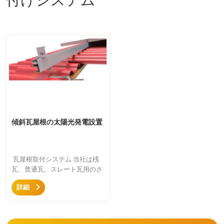
傾斜瓦屋根の太陽光発電設置
瓦屋根取付システム 当社は桟
瓦、普通瓦、スレート瓦用のさ
まざまな調整可能な屋根フック
詳細
と固定屋根フックを設計してい
て、ほとんどの屋根材に適して
います。