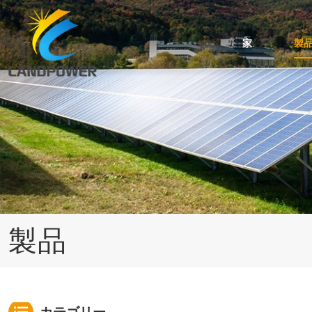
家
製
台形・波屋根用ミニレール取付
スタンディングシーム屋根の取り付け
角度調整可能な傾斜屋根取り付け
ケーブルおよびアースクリップのアクセサリ
瓦屋根用太陽光発電架台システム
アスファルトシングル屋根のソーラーマウント
製品