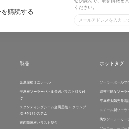
ぜひ読んで、最新情報を
ください。
ーを購読する
製品
ホットタグ
金属屋根ミニレール
ソーラーポールマ
平屋根ソーラーパネル長辺バラスト取り付
調整可能なソーラ
け
平屋根太陽光発電
スタンディングシーム金属屋根 U クランプ
スチール製ソーラ
取り付けシステム
防水ソーラーカー
東西陸屋根バラスト架台
ソーラーカーポー