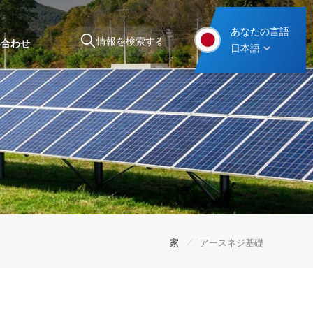
あなたの言語
い合わせ
日本語
スチール製カーポート取り付け構造
/
家
アースネジ基礎