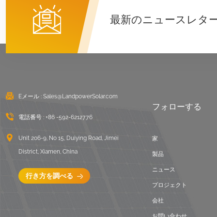
詳細を見る
最新のニュースレタ
東西陸屋根バラスト架
台
詳細を見る
Eメール :
Sales@LandpowerSolar.com
波形屋根ロングレール
フォローする
取り付けシステム
電話番号 :
+86 -592-6212776
詳細を見る
Unit 206-9, No 15, Duiying Road, Jimei
家
District, Xiamen, China
バラスト陸屋根取付架
製品
台
ニュース
行き方を調べる
詳細を見る
プロジェクト
会社
ユニバーサルフラット
お問い合わせ