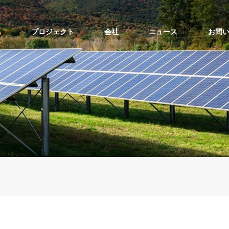
品
プロジェクト
会社
ニュース
お問
ソーラーポールマウントの上部
ソーラーポールマウントの側面
バルコニーソーラーマウントキット