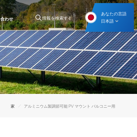
あなたの言語
い合わせ
日本語
スチール製カーポート取り付け構造
/
家
アルミニウム製調節可能 PV マウント バルコニー用