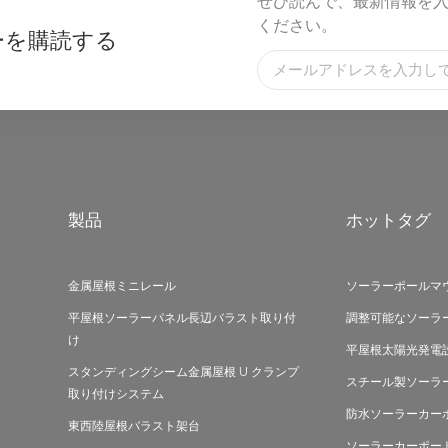
ぜひ読んで、最新情報を
ください。
ーを購読する
製品
ホットタグ
金属屋根ミニレール
ソーラーポールマ
平屋根ソーラーパネル長辺バラスト取り付
調整可能なソーラ
け
平屋根太陽光発電
スタンディングシーム金属屋根 U クランプ
スチール製ソーラ
取り付けシステム
防水ソーラーカー
東西陸屋根バラスト架台
ソーラーカーポー