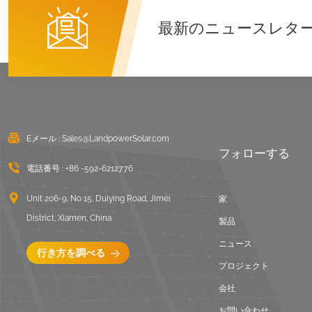
詳細を見る
最新のニュースレタ
東西陸屋根バラスト架
台
詳細を見る
Eメール :
Sales@LandpowerSolar.com
波形屋根ロングレール
フォローする
取り付けシステム
電話番号 :
+86 -592-6212776
詳細を見る
Unit 206-9, No 15, Duiying Road, Jimei
家
District, Xiamen, China
バラスト陸屋根取付架
製品
台
ニュース
行き方を調べる
詳細を見る
プロジェクト
会社
ユニバーサルフラット
お問い合わせ