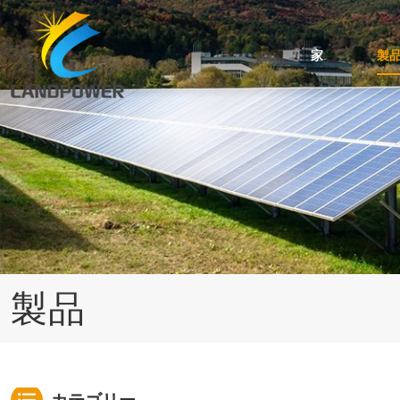
家
製
台形・波屋根用ミニレール取付
スタンディングシーム屋根の取り付け
角度調整可能な傾斜屋根取り付け
ケーブルおよびアースクリップのアクセサリ
瓦屋根用太陽光発電架台システム
アスファルトシングル屋根のソーラーマウント
製品