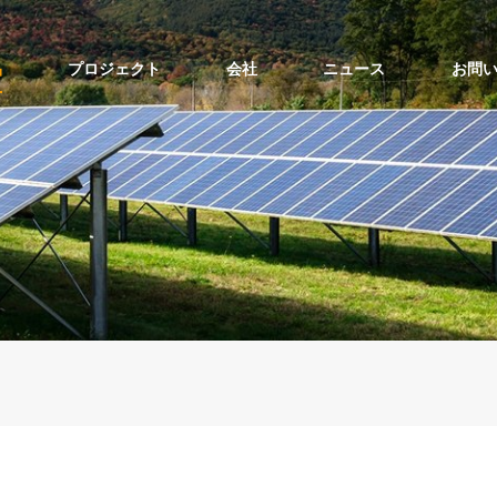
品
プロジェクト
会社
ニュース
お問
ソーラーポールマウントの上部
ソーラーポールマウントの側面
バルコニーソーラーマウントキット