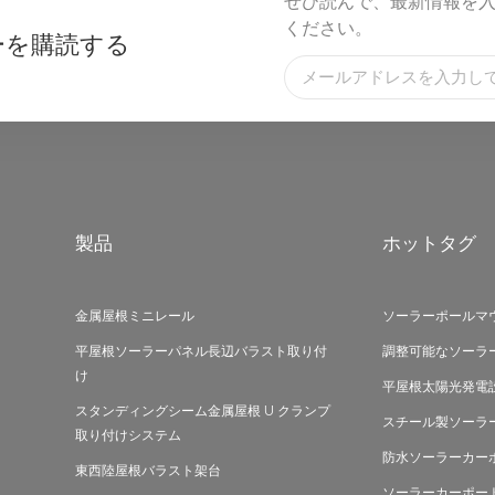
ぜひ読んで、最新情報を
ください。
ーを購読する
製品
ホットタグ
金属屋根ミニレール
ソーラーポールマ
平屋根ソーラーパネル長辺バラスト取り付
調整可能なソーラ
け
平屋根太陽光発電
スタンディングシーム金属屋根 U クランプ
スチール製ソーラ
取り付けシステム
防水ソーラーカー
東西陸屋根バラスト架台
ソーラーカーポー