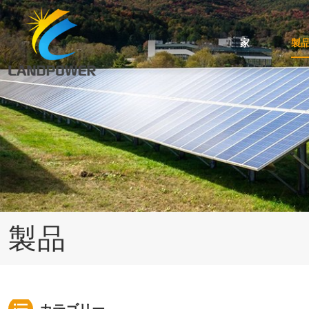
家
製
台形・波屋根用ミニレール取付
スタンディングシーム屋根の取り付け
角度調整可能な傾斜屋根取り付け
ケーブルおよびアースクリップのアクセサリ
瓦屋根用太陽光発電架台システム
アスファルトシングル屋根のソーラーマウント
製品