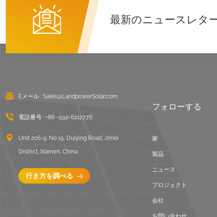
詳細を見る
最新のニュースレタ
東西陸屋根バラスト架
台
詳細を見る
Eメール :
Sales@LandpowerSolar.com
波形屋根ロングレール
フォローする
取り付けシステム
電話番号 :
+86 -592-6212776
詳細を見る
Unit 206-9, No 15, Duiying Road, Jimei
家
District, Xiamen, China
バラスト陸屋根取付架
製品
台
ニュース
行き方を調べる
詳細を見る
プロジェクト
会社
ユニバーサルフラット
お問い合わせ