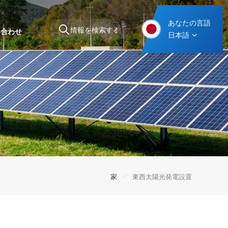
あなたの言語
い合わせ
日本語
スチール製カーポート取り付け構造
/
家
東西太陽光発電設置