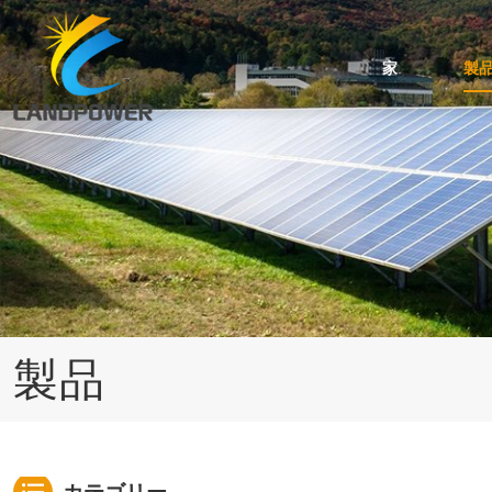
家
製
台形・波屋根用ミニレール取付
スタンディングシーム屋根の取り付け
角度調整可能な傾斜屋根取り付け
ケーブルおよびアースクリップのアクセサリ
瓦屋根用太陽光発電架台システム
アスファルトシングル屋根のソーラーマウント
製品