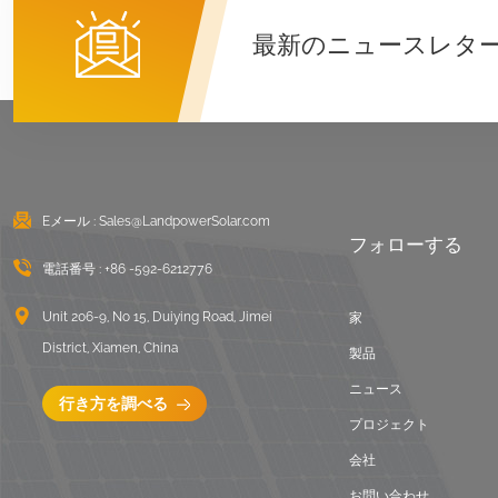
詳細を見る
最新のニュースレタ
東西陸屋根バラスト架
台
詳細を見る
Eメール :
Sales@LandpowerSolar.com
波形屋根ロングレール
フォローする
取り付けシステム
電話番号 :
+86 -592-6212776
詳細を見る
Unit 206-9, No 15, Duiying Road, Jimei
家
District, Xiamen, China
バラスト陸屋根取付架
製品
台
ニュース
行き方を調べる
詳細を見る
プロジェクト
会社
ユニバーサルフラット
お問い合わせ