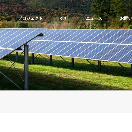
品
プロジェクト
会社
ニュース
お問
ソーラーポールマウントの上部
ソーラーポールマウントの側面
バルコニーソーラーマウントキット