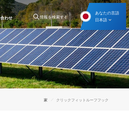
あなたの言語
い合わせ
日本語
スチール製カーポート取り付け構造
/
家
クリックフィットルーフフック