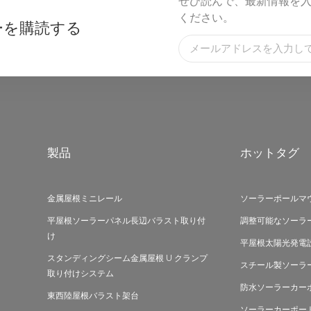
ぜひ読んで、最新情報を
ください。
ーを購読する
製品
ホットタグ
金属屋根ミニレール
ソーラーポールマ
平屋根ソーラーパネル長辺バラスト取り付
調整可能なソーラ
け
平屋根太陽光発電
スタンディングシーム金属屋根 U クランプ
スチール製ソーラ
取り付けシステム
防水ソーラーカー
東西陸屋根バラスト架台
ソーラーカーポー