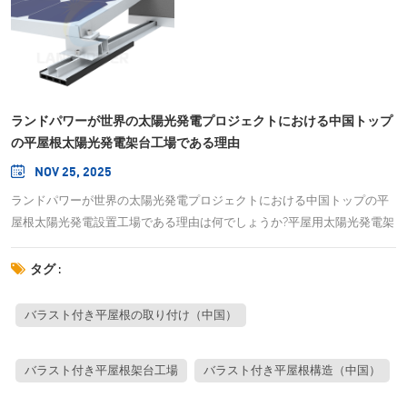
ランドパワーが世界の太陽光発電プロジェクトにおける中国トップ
の平屋根太陽光発電架台工場である理由
NOV 25, 2025
ランドパワーが世界の太陽光発電プロジェクトにおける中国トップの平
屋根太陽光発電設置工場である理由は何でしょうか?平屋用太陽光発電架
台セクターは、世界の太陽光発電インフラ市場において最も重要なセグ
メントの一つとして浮上していますが、大手メーカーと従来のサプライ
タグ :
ヤーの違いを見極めることは依然として複雑です。平屋用太陽光発電架
台システム市場は2033年までに232億米ドルに達し、年平均成長率12.5%
バラスト付き平屋根の取り付け（中国）
で成長すると予測されており、商業ビルや産業ビルの所有者は、高度な
技術と製造の信頼性を兼ね備えた特殊な架台ソリューションをますます
バラスト付き平屋根架台工場
バラスト付き平屋根構造（中国）
必要としています。こうした市場の進化により、多様な用途や環境条件
において実績のある能力を持つメーカーと提携することの戦略的重要性