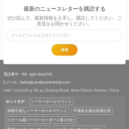
ら市場をリードしています。これらのシステムは、建物構造への負荷を
最新のニュースレターを購読する
軽減しながら長寿命を確保するため、特に屋上への設置に適していま
ぜひ読んで、最新情報を入手し、購読してください。ご
す。 バラスト架台技術はますます高度化し、建物の保証を維持しながら
意見をお聞かせください。
信頼性の高い構造性能を提供する非貫通設置が可能になりました。非貫
通バラスト陸屋根用太陽光発電架台システムは、地上設置型太陽光発電
架台システムとしても容易に使用できます。標準システムは、ASCE 7-
05に基づく風圧定格120 MPH（時速約120マイル）に対応しており、最
送信
大150 MPH（時速約240マイル）の風圧にも対応できるよう設計可能で
す。 ユニバーサルマウントシステムは、様々な建物の種類や太陽光パネ
ルの構成に対応する柔軟性を高め、商業施設や産業施設の多様な要件に
電話番号 :
+86 -592-6212776
対応します。これらのシステムは、さまざまなパネルの向きや傾斜角度
に対応しながら、さまざまな環境条件下でも構造性能を維持します。 ラ
Eメール :
Sales@LandpowerSolar.com
ンドパワーの製造における卓越性と技術的リーダーシップこのダイナミ
Add : Unit 206-9, No 15, Duiying Road, Jimei District, Xiamen, China
ックな市場環境において、どのサプライヤーが一貫した品質と信頼性で
ホットタグ :
ソーラーポールマウント
グローバル市場に成功できるかは、製造能力と技術的専門知識によって
決まります。ランドパワーソーラーは、優れたサプライヤーとして卓越
調整可能なソーラーポールマウント
平屋根太陽光発電設置
するために必要な包括的な能力を体系的に開発してきました。 最高の平
スチール製ソーラーカーポート取り付け
屋根用太陽光発電システム設置業者 製造インフラとエンジニアリングの