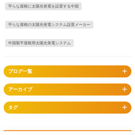
が浮き彫りになっています。こうした厳しい要件を満たす企業の中で、
平らな屋根に太陽光発電を設置する中国
厦門ランドパワーソーラーテクノロジー株式会社は、 中国がリード 平ら
な屋根のソーラー マウント工場 革新、品質、包括的な顧客サポートに体
平らな屋根の太陽光発電システム設置メーカー
系的に重点を置くことにより実現します。平らな屋根に太陽光パネルを
設置する市場の革命陸屋根への設置は、太陽光発電架台業界全体の中で
も最も急速に成長している用途セグメントであり、これは商業ビル建設
中国製平屋根用太陽光発電システム
のトレンドと企業のサステナビリティへの取り組みの高まりに牽引され
ています。商業ビルセグメントは、陸屋根向け太陽光発電架台システム
市場を席巻する勢いを増しており、企業が運用コストの削減とサステナ
ビリティ目標の達成を模索する中で、商業ビル向けアプリケーションが
ブログ一覧
大きな成長ドライバーとなることが期待されています。陸屋根の設置
は、従来の傾斜屋根の設置よりも技術的に複雑であり、構造、環境、設
アーカイブ
置上の特有の課題に対処するための専門的なエンジニアリングアプロー
チが必要です。このラックシステムは、所有者が太陽光パネル設置時に
屋根への貫通を最小限に抑えたいと考える大規模な商業プロジェクトで
タグ
よく採用されています。技術革新が市場の成長を牽引現代の陸屋根架台
システムは、エネルギー生産を最適化すると同時に、数十年にわたる構
造的完全性を保証する高度な工学原理を採用しています。アルミニウム
架台システムは、高い強度対重量比、耐腐食性、そして設置の容易さか