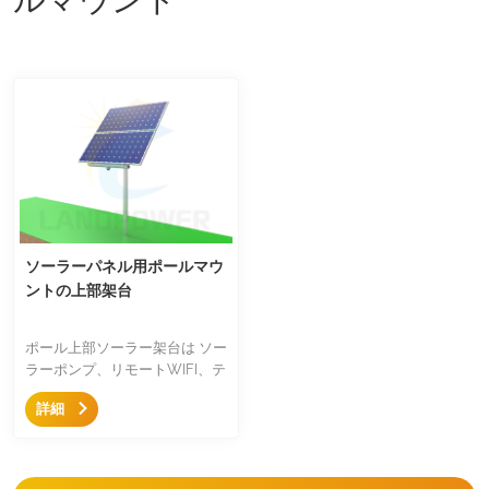
ソーラーパネル用ポールマウ
ントの上部架台
ポール上部ソーラー架台は ソー
ラーポンプ、リモートWIFI、テ
レコムステーション用に特別に
詳細
設計されており、単一の溶融亜
鉛メッキ鋼ポールとさまざまな
条件に合わせて、角度調整設計
を備えています。